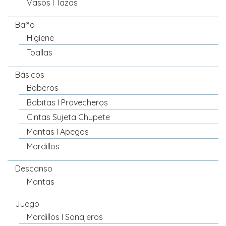
Vasos I Tazas
Baño
Higiene
Toallas
Básicos
Baberos
Babitas I Provecheros
Cintas Sujeta Chupete
Mantas I Apegos
Mordillos
Descanso
Mantas
Juego
Mordillos I Sonajeros