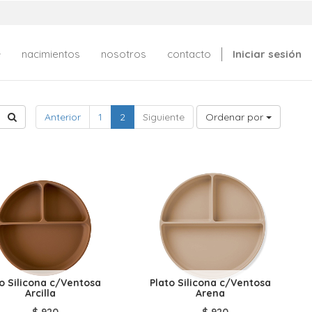
nacimientos
nosotros
contacto
Iniciar sesión
Anterior
1
2
Siguiente
Ordenar por
to Silicona c/Ventosa
Plato Silicona c/Ventosa
Arcilla
Arena
$
920
$
920