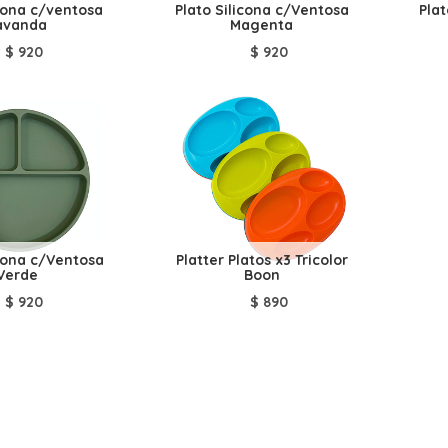
icona c/ventosa
Plato Silicona c/Ventosa
Pla
avanda
Magenta
$
920
$
920
icona c/Ventosa
Platter Platos x3 Tricolor
Verde
Boon
$
920
$
890