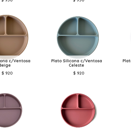
icona c/Ventosa
Plato Silicona c/Ventosa
Pla
Beige
Celeste
$
920
$
920