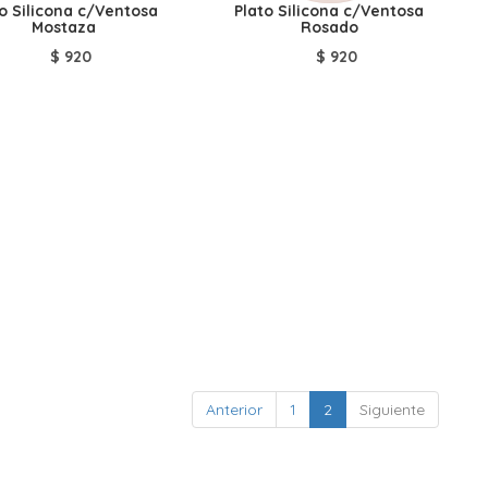
to Silicona c/Ventosa
Plato Silicona c/Ventosa
Mostaza
Rosado
$
920
$
920
Anterior
1
2
Siguiente