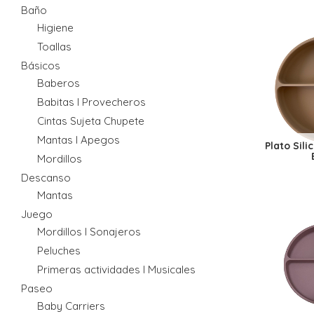
Baño
Higiene
Toallas
Básicos
Baberos
Babitas I Provecheros
Cintas Sujeta Chupete
Mantas I Apegos
Plato Sil
Mordillos
Descanso
Mantas
Juego
Mordillos I Sonajeros
Peluches
Primeras actividades I Musicales
Paseo
Baby Carriers