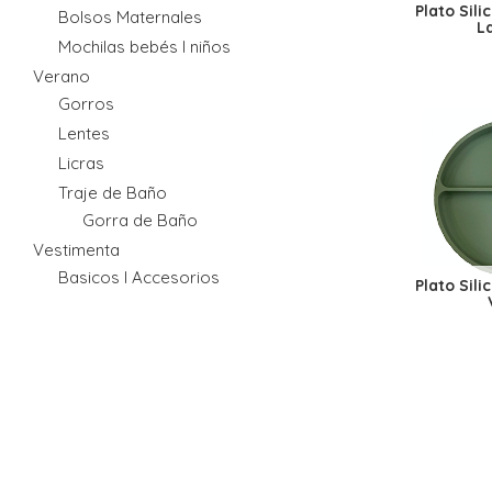
Plato Sil
Bolsos Maternales
L
Mochilas bebés I niños
Verano
Gorros
Lentes
Licras
Traje de Baño
Gorra de Baño
Vestimenta
Basicos I Accesorios
Plato Sil