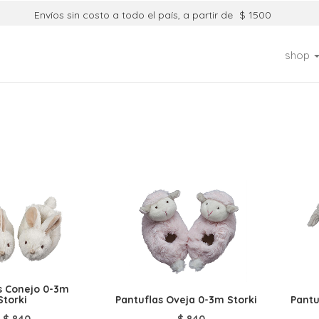
Envíos sin costo a todo el país, a partir de
$ 1500
shop
s Conejo 0-3m
Storki
Pantuflas Oveja 0-3m Storki
Pantu
$
840
$
840