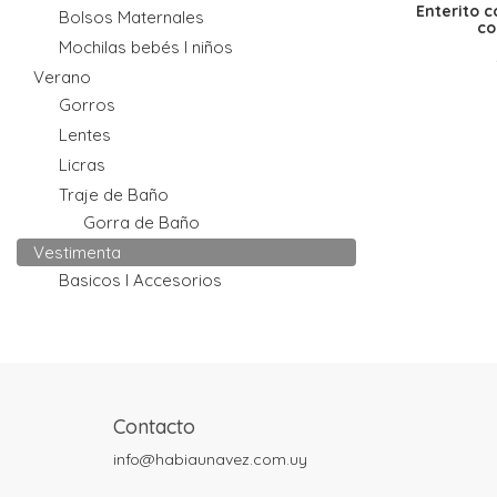
Enterito c
Bolsos Maternales
co
Mochilas bebés I niños
Verano
Gorros
Lentes
Licras
Traje de Baño
Gorra de Baño
Vestimenta
Basicos I Accesorios
Contacto
info@habiaunavez.com.uy