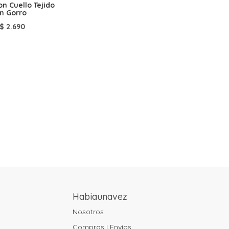
on Cuello Tejido
n Gorro
$
2.690
Habiaunavez
Nosotros
Compras I Envíos