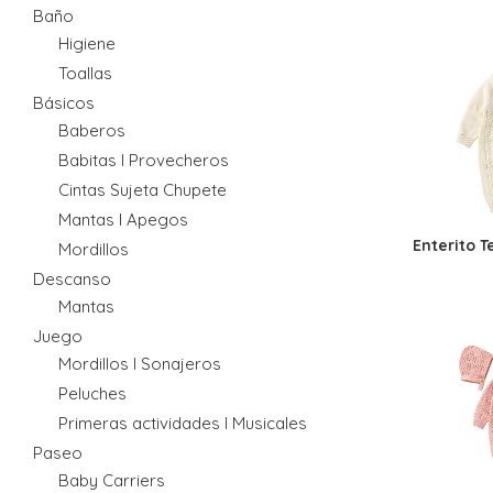
Baño
Higiene
Toallas
Básicos
Baberos
Babitas I Provecheros
Cintas Sujeta Chupete
Mantas I Apegos
Enterito T
Mordillos
Descanso
Mantas
Juego
Mordillos I Sonajeros
Peluches
Primeras actividades I Musicales
Paseo
Baby Carriers