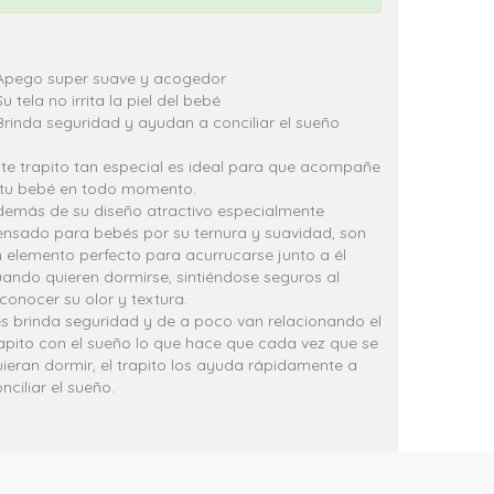
 Apego super suave y acogedor
Su tela no irrita la piel del bebé
Brinda seguridad y ayudan a conciliar el sueño
te trapito tan especial es ideal para que acompañe
 tu bebé en todo momento.
demás de su diseño atractivo especialmente
ensado para bebés por su ternura y suavidad, son
 elemento perfecto para acurrucarse junto a él
ando quieren dormirse, sintiéndose seguros al
conocer su olor y textura.
s brinda seguridad y de a poco van relacionando el
apito con el sueño lo que hace que cada vez que se
ieran dormir, el trapito los ayuda rápidamente a
nciliar el sueño.