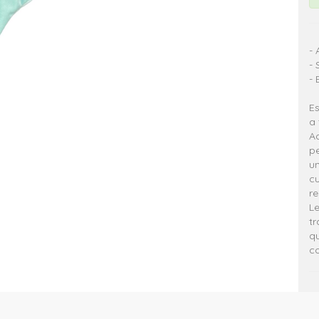
-
- 
- 
Es
a
A
p
un
cu
re
Le
tr
qu
co