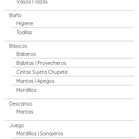
Vasos I Tazas
Baño
Higiene
Toallas
Básicos
Baberos
Babitas I Provecheros
Cintas Sujeta Chupete
Mantas I Apegos
Mordillos
Descanso
Mantas
Juego
Mordillos I Sonajeros