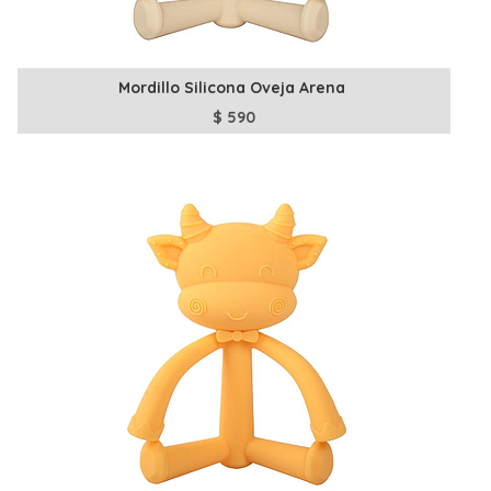
Mordillo Silicona Oveja Arena
$
590