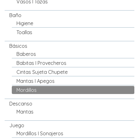
Vasos I Tazas
Baño
Higiene
Toallas
Básicos
Baberos
Babitas I Provecheros
Cintas Sujeta Chupete
Mantas I Apegos
Mordillos
Descanso
Mantas
Juego
Mordillos I Sonajeros