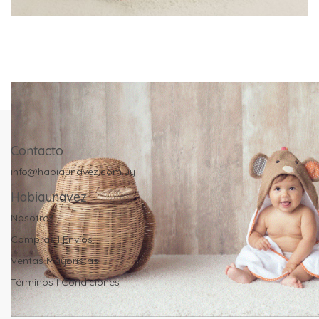
Contacto
info@habiaunavez.com.uy
Habiaunavez
Nosotros
Compras I Envíos
Ventas Mayoristas
Términos I Condiciones