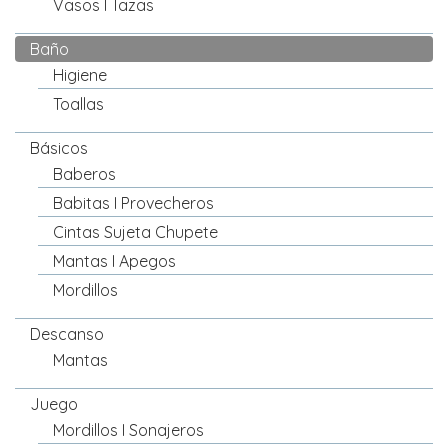
Vasos I Tazas
Baño
Higiene
Toallas
Básicos
Baberos
Babitas I Provecheros
Cintas Sujeta Chupete
Mantas I Apegos
Mordillos
Descanso
Mantas
Juego
Mordillos I Sonajeros