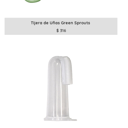
Tijera de Uñas Green Sprouts
$
316