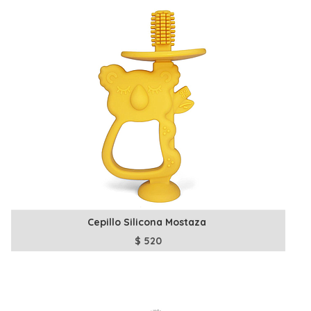
Cepillo Silicona Mostaza
$
520