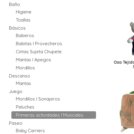
Baño
Higiene
Toallas
Básicos
Baberos
Babitas I Provecheros
Cintas Sujeta Chupete
Mantas I Apegos
Oso Tejid
Mordillos
Descanso
Mantas
Juego
Mordillos I Sonajeros
Peluches
Primeras actividades I Musicales
Paseo
Baby Carriers