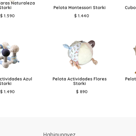
Caras Naturaleza
Storki
Pelota Montessori Storki
Cubo 
$
1.590
$
1.440
ctividades Azul
Pelota Actividades Flores
Pelo
Storki
Storki
$
1.490
$
890
Habiaunavez