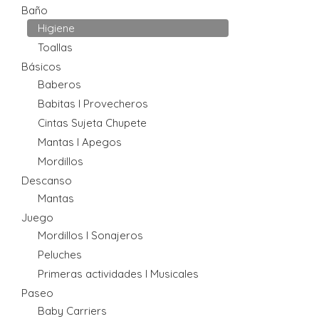
Baño
Higiene
Toallas
Básicos
Baberos
Babitas I Provecheros
Cintas Sujeta Chupete
Mantas I Apegos
Mordillos
Descanso
Mantas
Juego
Mordillos I Sonajeros
Peluches
Primeras actividades I Musicales
Paseo
Baby Carriers