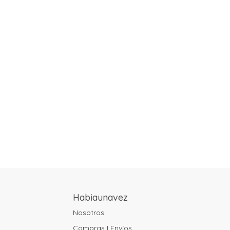
Habiaunavez
Nosotros
Compras I Envíos