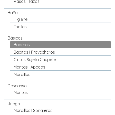
Vasos I Tazas
Baño
Higiene
Toallas
Básicos
Baberos
Babitas I Provecheros
Cintas Sujeta Chupete
Mantas I Apegos
Mordillos
Descanso
Mantas
Juego
Mordillos I Sonajeros