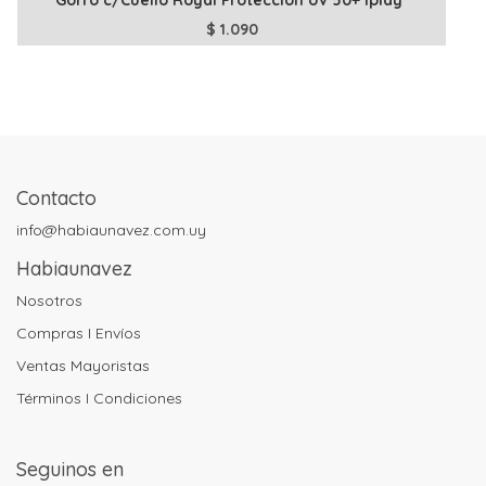
Gorro c/Cuello Royal Protección Uv 50+ Iplay
$
1.090
Contacto
info@habiaunavez.com.uy
Habiaunavez
Nosotros
Compras I Envíos
Ventas Mayoristas
Términos I Condiciones
Seguinos en