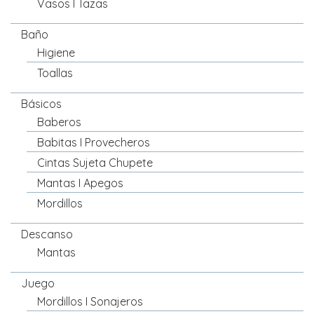
Vasos I Tazas
Baño
Higiene
Toallas
Básicos
Baberos
Babitas I Provecheros
Cintas Sujeta Chupete
Mantas I Apegos
Mordillos
Descanso
Mantas
Juego
Mordillos I Sonajeros