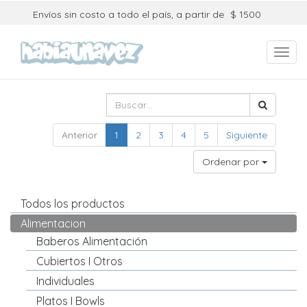
Envíos sin costo a todo el país, a partir de
$ 1500
Toggl
navig
Anterior
1
2
3
4
5
Siguiente
Ordenar por
Todos los productos
Alimentacion
Baberos Alimentación
Cubiertos I Otros
Individuales
Platos I Bowls