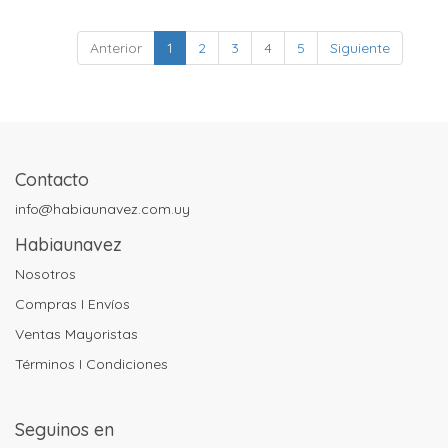
Anterior
1
2
3
4
5
Siguiente
Contacto
info@habiaunavez.com.uy
Habiaunavez
Nosotros
Compras I Envíos
Ventas Mayoristas
Términos I Condiciones
Seguinos en