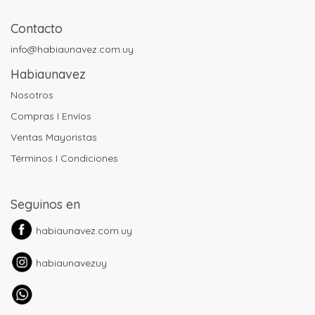
Contacto
info@habiaunavez.com.uy
Habiaunavez
Nosotros
Compras I Envíos
Ventas Mayoristas
Términos I Condiciones
Seguinos en
habiaunavez.com.uy
habiaunavezuy