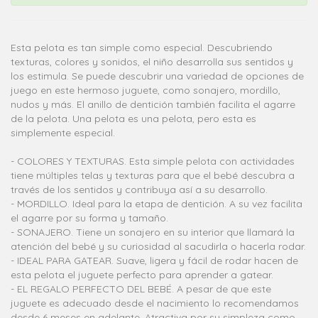
Esta pelota es tan simple como especial. Descubriendo
texturas, colores y sonidos, el niño desarrolla sus sentidos y
los estimula. Se puede descubrir una variedad de opciones de
juego en este hermoso juguete, como sonajero, mordillo,
nudos y más. El anillo de dentición también facilita el agarre
de la pelota. Una pelota es una pelota, pero esta es
simplemente especial.
- COLORES Y TEXTURAS. Esta simple pelota con actividades
tiene múltiples telas y texturas para que el bebé descubra a
través de los sentidos y contribuya así a su desarrollo.
- MORDILLO. Ideal para la etapa de dentición. A su vez facilita
el agarre por su forma y tamaño.
- SONAJERO. Tiene un sonajero en su interior que llamará la
atención del bebé y su curiosidad al sacudirla o hacerla rodar.
- IDEAL PARA GATEAR. Suave, ligera y fácil de rodar hacen de
esta pelota el juguete perfecto para aprender a gatear.
- EL REGALO PERFECTO DEL BEBÉ. A pesar de que este
juguete es adecuado desde el nacimiento lo recomendamos
desde 6 meses en adelante. Atractiva por su simpleza como