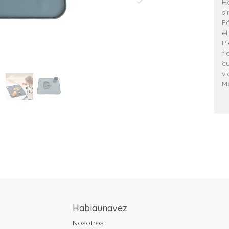
He
si
Fá
el
Pl
fl
cu
vi
M
Habiaunavez
Nosotros