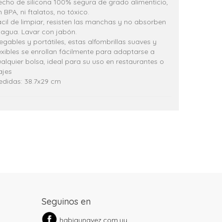
cho de silicona 100% segura de grado alimenticio,
n BPA, ni ftalatos, no tóxico.
cil de limpiar, resisten las manchas y no absorben
 agua. Lavar con jabón.
egables y portátiles, estas alfombrillas suaves y
exibles se enrollan fácilmente para adaptarse a
alquier bolsa, ideal para su uso en restaurantes o
ajes
edidas: 38.7x29 cm
Seguinos en
habiaunavez.com.uy