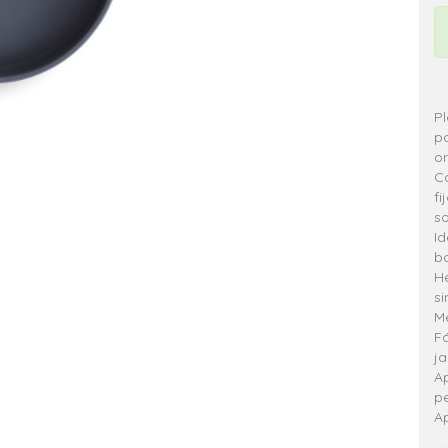
Pl
p
o
Co
fi
so
Id
ba
He
si
M
Fá
ja
Ap
pe
A