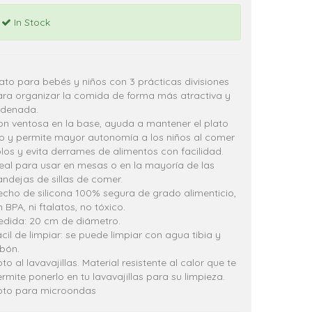
In Stock
ato para bebés y niños con 3 prácticas divisiones
ara organizar la comida de forma más atractiva y
rdenada.
n ventosa en la base, ayuda a mantener el plato
jo y permite mayor autonomía a los niños al comer
los y evita derrames de alimentos con facilidad.
eal para usar en mesas o en la mayoría de las
ndejas de sillas de comer.
cho de silicona 100% segura de grado alimenticio,
n BPA, ni ftalatos, no tóxico.
edida: 20 cm de diámetro.
cil de limpiar: se puede limpiar con agua tibia y
bón.
to al lavavajillas. Material resistente al calor que te
rmite ponerlo en tu lavavajillas para su limpieza.
pto para microondas