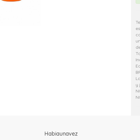
T
es
co
u
de
T
In
E
BP
La
y 
N
NO
Habiaunavez