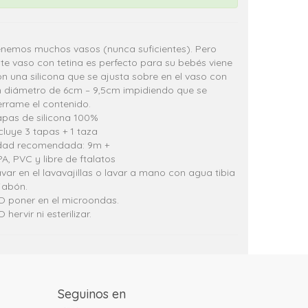
enemos muchos vasos (nunca suficientes). Pero
te vaso con tetina es perfecto para su bebés viene
n una silicona que se ajusta sobre en el vaso con
n diámetro de 6cm – 9,5cm impidiendo que se
rrame el contenido.
apas de silicona 100%
cluye 3 tapas + 1 taza
dad recomendada: 9m +
A, PVC y libre de ftalatos
var en el lavavajillas o lavar a mano con agua tibia
jabón.
O poner en el microondas.
 hervir ni esterilizar.
Seguinos en