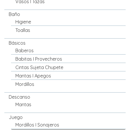
Vasos I Tazas
Baño
Higiene
Toallas
Básicos
Baberos
Babitas I Provecheros
Cintas Sujeta Chupete
Mantas I Apegos
Mordillos
Descanso
Mantas
Juego
Mordillos I Sonajeros