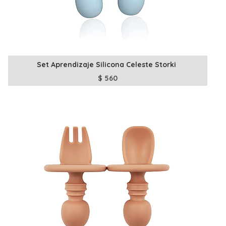
Set Aprendizaje Silicona Celeste Storki
$
560