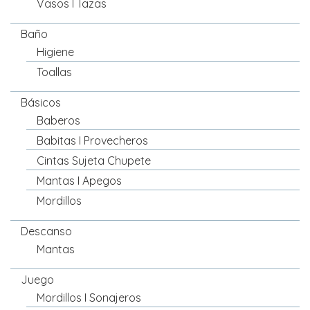
Vasos I Tazas
Baño
Higiene
Toallas
Básicos
Baberos
Babitas I Provecheros
Cintas Sujeta Chupete
Mantas I Apegos
Mordillos
Descanso
Mantas
Juego
Mordillos I Sonajeros