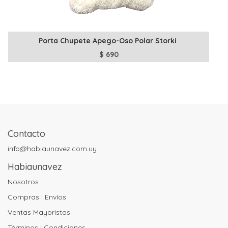
Porta Chupete Apego-Oso Polar Storki
$
690
Contacto
info@habiaunavez.com.uy
Habiaunavez
Nosotros
Compras I Envíos
Ventas Mayoristas
Términos I Condiciones