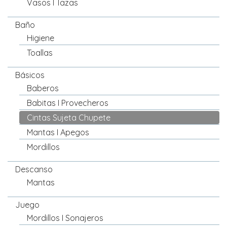
Vasos I Tazas
Baño
Higiene
Toallas
Básicos
Baberos
Babitas I Provecheros
Cintas Sujeta Chupete
Mantas I Apegos
Mordillos
Descanso
Mantas
Juego
Mordillos I Sonajeros