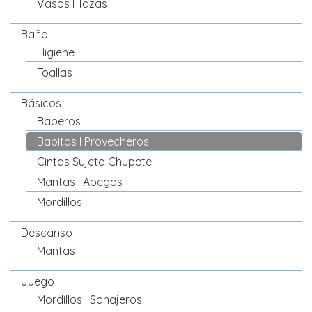
Vasos I Tazas
Baño
Higiene
Toallas
Básicos
Baberos
Babitas I Provecheros
Cintas Sujeta Chupete
Mantas I Apegos
Mordillos
Descanso
Mantas
Juego
Mordillos I Sonajeros