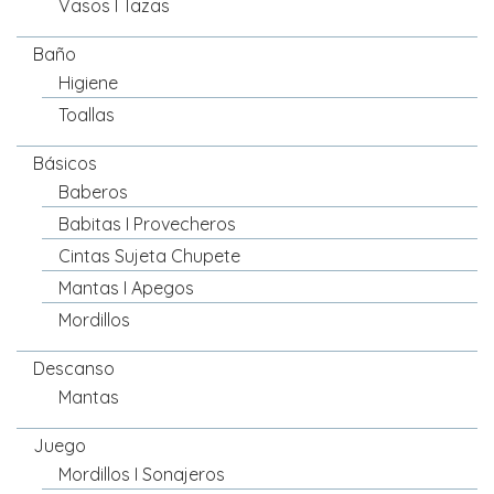
Vasos I Tazas
Baño
Higiene
Toallas
Básicos
Baberos
Babitas I Provecheros
Cintas Sujeta Chupete
Mantas I Apegos
Mordillos
Descanso
Mantas
Juego
Mordillos I Sonajeros