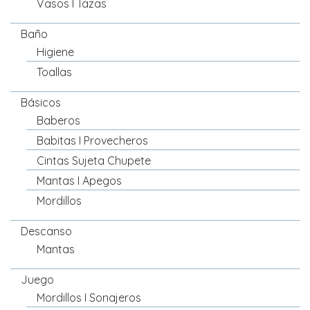
Vasos I Tazas
Baño
Higiene
Toallas
Básicos
Baberos
Babitas I Provecheros
Cintas Sujeta Chupete
Mantas I Apegos
Mordillos
Descanso
Mantas
Juego
Mordillos I Sonajeros