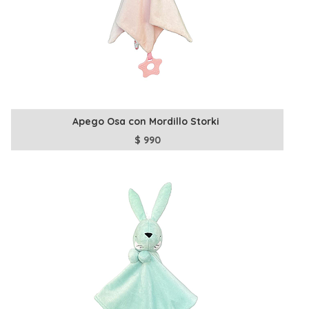
Apego Osa con Mordillo Storki
$
990