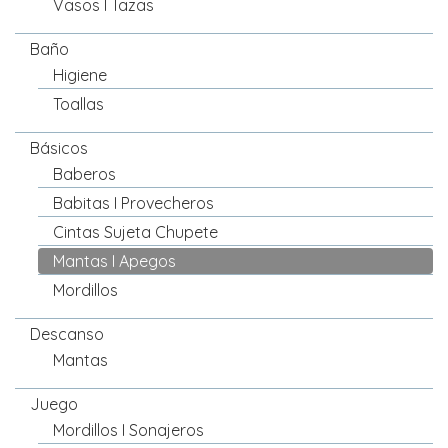
Vasos I Tazas
Baño
Higiene
Toallas
Básicos
Baberos
Babitas I Provecheros
Cintas Sujeta Chupete
Mantas I Apegos
Mordillos
Descanso
Mantas
Juego
Mordillos I Sonajeros