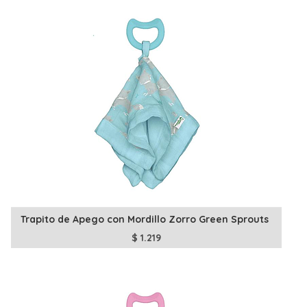
Trapito de Apego con Mordillo Zorro Green Sprouts
$
1.219