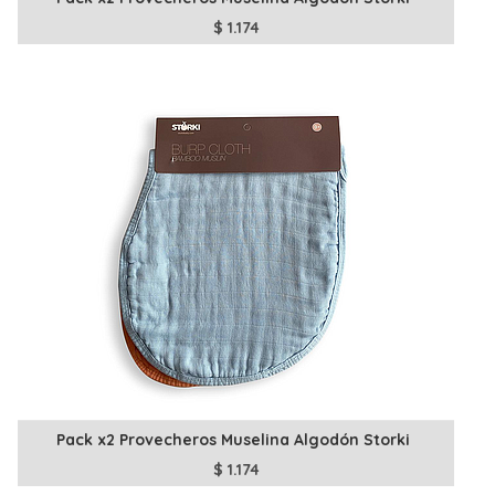
$
1.174
Pack x2 Provecheros Muselina Algodón Storki
$
1.174