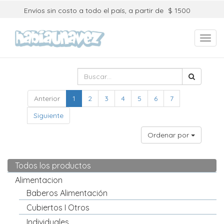
Envíos sin costo a todo el país, a partir de
$ 1500
Toggl
navig
Anterior
1
2
3
4
5
6
7
Siguiente
Ordenar por
Todos los productos
Alimentacion
Baberos Alimentación
Cubiertos I Otros
Individuales