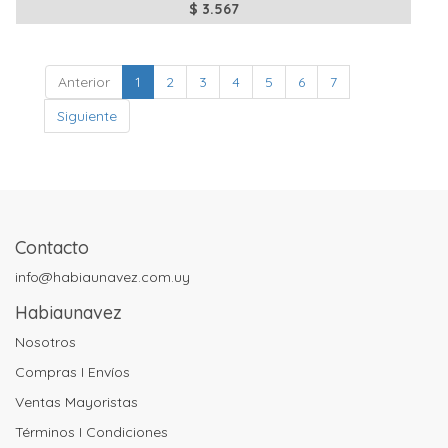
$
3.567
Anterior
1
2
3
4
5
6
7
Siguiente
Contacto
info@habiaunavez.com.uy
Habiaunavez
Nosotros
Compras I Envíos
Ventas Mayoristas
Términos I Condiciones