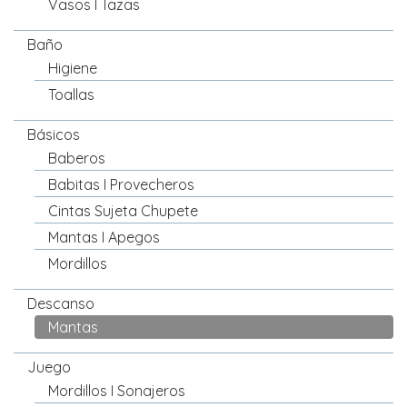
Vasos I Tazas
Baño
Higiene
Toallas
Básicos
Baberos
Babitas I Provecheros
Cintas Sujeta Chupete
Mantas I Apegos
Mordillos
Descanso
Mantas
Juego
Mordillos I Sonajeros