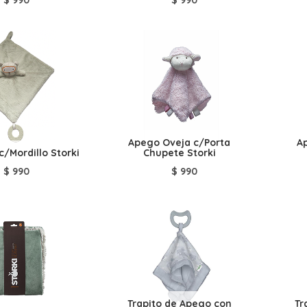
Apego Oveja c/Porta
A
/Mordillo Storki
Chupete Storki
$
990
$
990
Trapito de Apego con
Tr