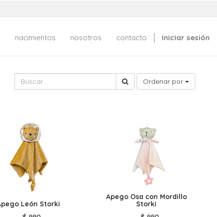
nacimientos
nosotros
contacto
Iniciar sesión
Ordenar por
Apego Osa con Mordillo
Apego León Storki
Storki
$
990
$
990