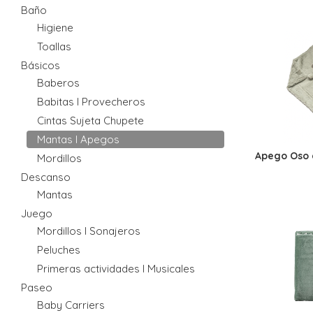
Baño
Higiene
Toallas
Básicos
Baberos
Babitas I Provecheros
Cintas Sujeta Chupete
Mantas I Apegos
Apego Oso c
Mordillos
Descanso
Mantas
Juego
Mordillos I Sonajeros
Peluches
Primeras actividades I Musicales
Paseo
Baby Carriers