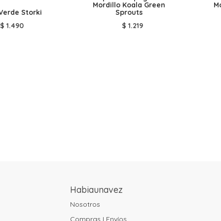
Mordillo Koala Green
Mo
Verde Storki
Sprouts
$
1.490
$
1.219
Habiaunavez
Nosotros
Compras I Envíos