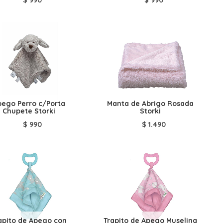
pego Perro c/Porta
Manta de Abrigo Rosada
Chupete Storki
Storki
$
990
$
1.490
apito de Apego con
Trapito de Apego Muselina