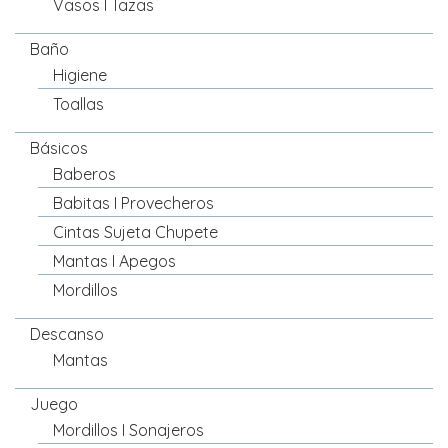
Vasos I Tazas
Baño
Higiene
Toallas
Básicos
Baberos
Babitas I Provecheros
Cintas Sujeta Chupete
Mantas I Apegos
Mordillos
Descanso
Mantas
Juego
Mordillos I Sonajeros