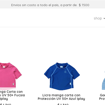
Envíos sin costo a todo el país, a partir de
$ 1500
shop
nga Corta con
n UV 50+ Fucsia
Licra manga corta con
Gor
Iplay
Protección UV 50+ Azul Iplay
Pro
$
1.360
$
1.360