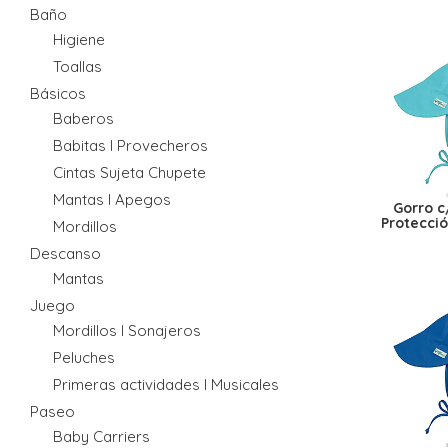
Baño
Higiene
Toallas
Básicos
Baberos
Babitas I Provecheros
Cintas Sujeta Chupete
Mantas I Apegos
Gorro c
Protecció
Mordillos
Descanso
Mantas
Juego
Mordillos I Sonajeros
Peluches
Primeras actividades I Musicales
Paseo
Baby Carriers