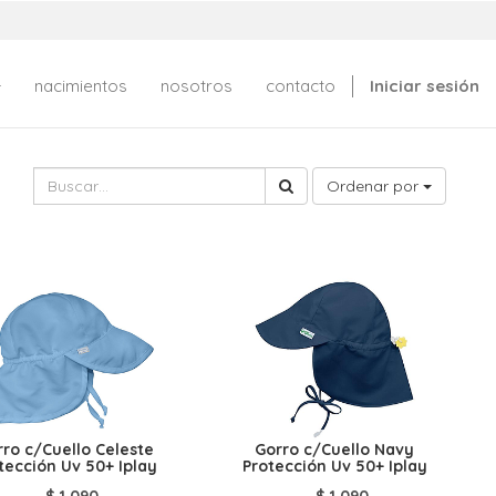
nacimientos
nosotros
contacto
Iniciar sesión
Ordenar por
ro c/Cuello Celeste
Gorro c/Cuello Navy
tección Uv 50+ Iplay
Protección Uv 50+ Iplay
$
1.090
$
1.090