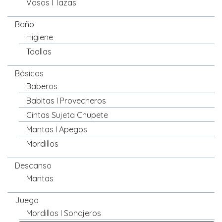
Vasos I Tazas
Baño
Higiene
Toallas
Básicos
Baberos
Babitas I Provecheros
Cintas Sujeta Chupete
Mantas I Apegos
Mordillos
Descanso
Mantas
Juego
Mordillos I Sonajeros