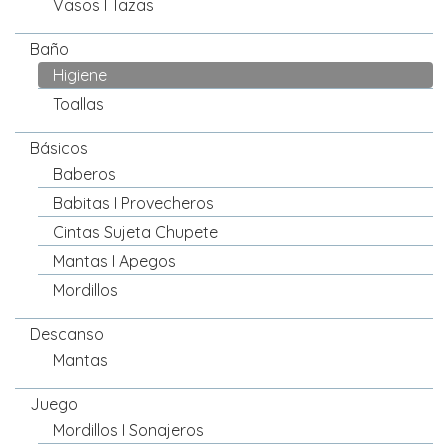
Vasos I Tazas
Baño
Higiene
Toallas
Básicos
Baberos
Babitas I Provecheros
Cintas Sujeta Chupete
Mantas I Apegos
Mordillos
Descanso
Mantas
Juego
Mordillos I Sonajeros