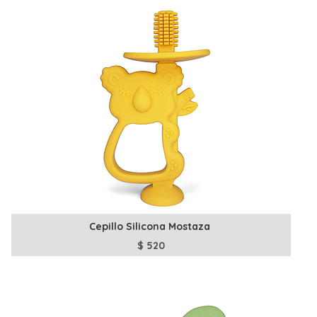
Cepillo Silicona Mostaza
$
520