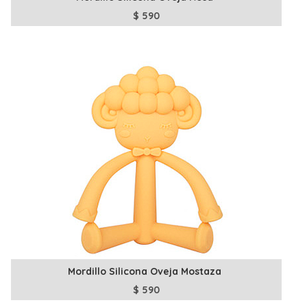
$
590
Mordillo Silicona Oveja Mostaza
$
590