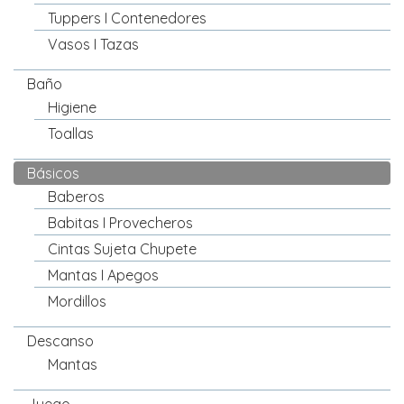
Tuppers I Contenedores
Vasos I Tazas
Baño
Higiene
Toallas
Básicos
Baberos
Babitas I Provecheros
Cintas Sujeta Chupete
Mantas I Apegos
Mordillos
Descanso
Mantas