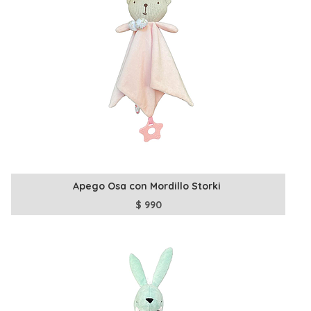
Apego Osa con Mordillo Storki
$
990