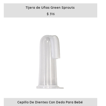
Tijera de Uñas Green Sprouts
$
316
Cepillo De Dientes Con Dedo Para Bebé