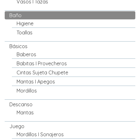
Vasos I Tazas
Baño
Higiene
Toallas
Básicos
Baberos
Babitas I Provecheros
Cintas Sujeta Chupete
Mantas I Apegos
Mordillos
Descanso
Mantas
Juego
Mordillos I Sonajeros